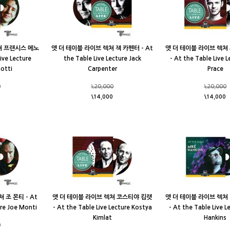
쳐 프랜시스 메노
앳 더 테이블 라이브 렉쳐 잭 카펜터 - At
앳 더 테이블 라이브 렉쳐
ive Lecture
the Table Live Lecture Jack
- At the Table Live L
otti
Carpenter
Prace
0
\20,000
\20,000
\14,000
\14,000
 조 몬티 - At
앳 더 테이블 라이브 렉쳐 코스티야 킴랫
앳 더 테이블 라이브 렉쳐
ure Joe Monti
- At the Table Live Lecture Kostya
- At the Table Live L
Kimlat
Hankins
0