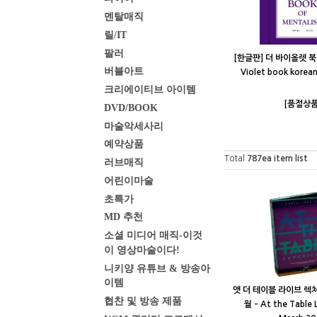
멘탈매직
릴/IT
팔러
[한글판] 더 바이올렛 북 
버블아트
Violet book korean
크리에이티브 아이템
[품절상품
DVD/BOOK
마술악세사리
예약상품
Total
787
ea item list
러브매직
어린이마술
초특가
MD 추천
소셜 미디어 매직-이것
이 영상마술이다!
니키양 유튜브 & 방송아
이템
앳 더 테이블 라이브 렉쳐
협찬 및 방송 제품
월 – At the Table L