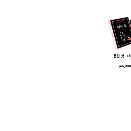
플립 잇 - Fli
\46,000