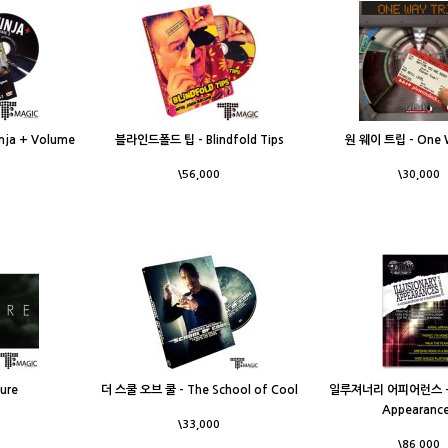
ja + Volume
블라인드폴드 팁 - Blindfold Tips
원 웨이 트립 - One W
\56,000
\30,000
ure
더 스쿨 오브 쿨 - The School of Cool
일루져너리 어피어런스 - Il
Appearanc
\33,000
\86,000