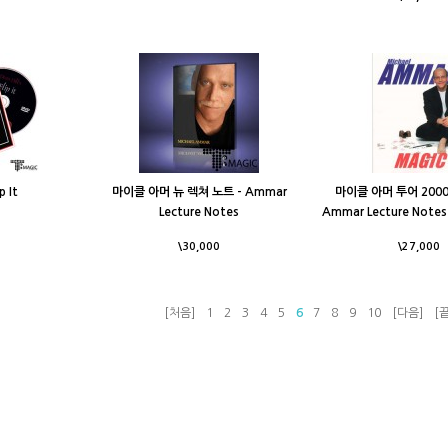
p It
마이클 아머 뉴 렉쳐 노트 - Ammar
마이클 아머 투어 2000
Lecture Notes
Ammar Lecture Notes 
\30,000
\27,000
[처음]
1
2
3
4
5
6
7
8
9
10
[다음]
[끝