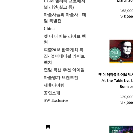
UGM 퀄리티 프로페셔
March 20
널 라인(실크 등)
\68,00
마술사들의 마술사 - 데
\45,000
럴 특별전
China
앳 더 테이블 라이브 렉
쳐
피즘2018 한국개최 특
집- 앳더테이블 라이브
렉쳐
연말 특선 추천 아이템
앳 더 테이블 라이브 렉쳐
마술명가 브랜드전
At the Table Live 
제휴아이템
Rorriso
공연소개
\20,00
SW Exclusive
\14,000