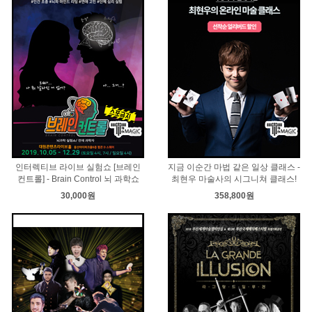
인터렉티브 라이브 실험쇼 [브레인
지금 이순간 마법 같은 일상 클래스 -
컨트롤] - Brain Control 뇌 과학쇼
최현우 마술사의 시그니쳐 클래스!
30,000원
358,800원