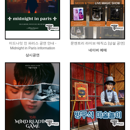
미드나잇 인 파리스 공연 안내 -
문엔트리 라이브 매직쇼 [상설 공연]
Midnight in Paris information
네이버 예매
상시공연