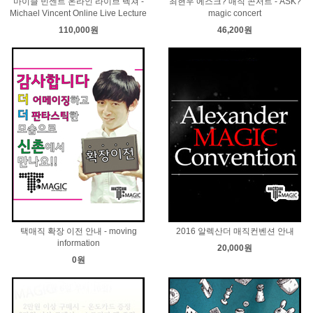
마이클 빈센트 온라인 라이브 렉쳐 -
최현우 에스크? 매직 콘서트 - ASK?
Michael Vincent Online Live Lecture
magic concert
110,000원
46,200원
택매직 확장 이전 안내 - moving
2016 알렉산더 매직컨벤션 안내
information
20,000원
0원