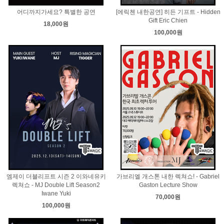
어디까지가세요? 특별한 공연
[에릭첸 내한공연] 히든 기프트 - Hidden
Gift Eric Chien
18,000원
100,000원
엠제이 더블리프트 시즌 2 이와네유키
가브리엘 개스톤 내한 렉쳐쇼! - Gabriel
렉쳐쇼 - MJ Double Lift Season2
Gaston Lecture Show
Iwane Yuki
70,000원
100,000원