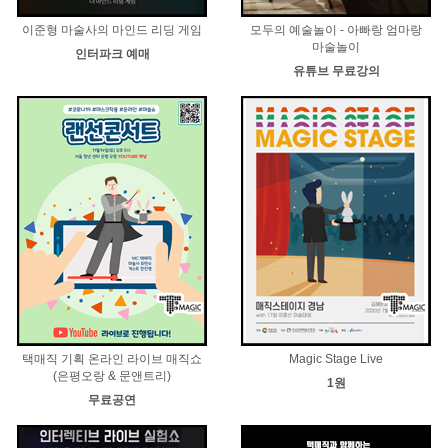
이준형 마술사의 마인드 리딩 게임
모두의 예술놀이 - 아빠랑 엄마랑
마술놀이
인터파크 예매
유튜브 무료강의
택매직 기획 온라인 라이브 매직쇼
Magic Stage Live
(은평오랑 & 문앤트리)
1원
무료공연