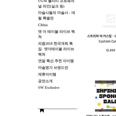
UGM 퀄리티 프로페셔
널 라인(실크 등)
마술사들의 마술사 - 데
럴 특별전
China
앳 더 테이블 라이브 렉
스트리퍼 덱 커스텀 - Str
쳐
Custom Cut
피즘2018 한국개최 특
집- 앳더테이블 라이브
\5,000
렉쳐
연말 특선 추천 아이템
마술명가 브랜드전
제휴아이템
공연소개
SW Exclusive