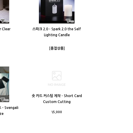
 Clear
스파크 2.0 - Spark 2.0 the Self
Lighting Candle
[품절상품]
숏 카드 커스텀 제작 - Short Card
Custom Cutting
 Svengali
\5,000
ze