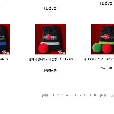
[품절상품]
]
[품절상품]
ablue
일빼기삼더하기이는영 - 1-3+2=0
디크로마티스모 - DICR
\52,000
[품절상품]
[처음]
1
2
3
4
5
6
7
8
9
10
[다음]
[끝