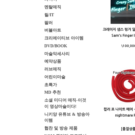
멘탈매직
릴/IT
팔러
크레이지 샘스 핑거 일루
버블아트
Sam's Finger I
크리에이티브 아이템
DVD/BOOK
\100,00
마술악세사리
예약상품
러브매직
어린이마술
초특가
MD 추천
소셜 미디어 매직-이것
이 영상마술이다!
컬러 포 나이트 메어 - C
니키양 유튜브 & 방송아
nightmare 
이템
협찬 및 방송 제품
[품절상품