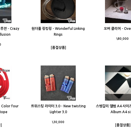
젼 - Crazy
원더풀 링킹링 - Wonderful Linking
오버 클리어 - Over
llusion
Rings
\80,000
0
[품절상품]
olor four
트위스팅 라이터 3.0 - New twisting
스벵갈리 앨범 A4 사이즈 -
Rope
Lighter 3.0
Album A4 si
\30,000
]
[품절상품]