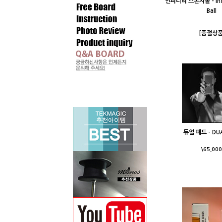
인피니티 스폰지볼 - Infi
Ball
[품절상품
듀얼 패드 - DU
\65,000