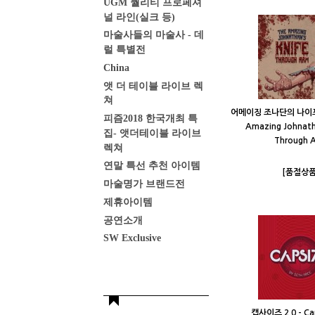
UGM 퀄리티 프로페셔
널 라인(실크 등)
마술사들의 마술사 - 데
럴 특별전
China
앳 더 테이블 라이브 렉
쳐
어메이징 조나단의 나이프 
피즘2018 한국개최 특
Amazing Johnath
집- 앳더테이블 라이브
Through 
렉쳐
연말 특선 추천 아이템
[품절상품
마술명가 브랜드전
제휴아이템
공연소개
SW Exclusive
캡사이즈 2.0 - Cap