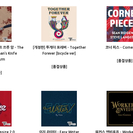
쓰루 암 - The
[개정판] 투게더 포레버 - Together
코너 피스 - Corner
an’s Knife
Forever [bicycle ver]
Arm
[품절상품]
[품절상품]
]
size 2.0
이지 라이터 - Easy Writer
워커스 엔비로프 - Worker'