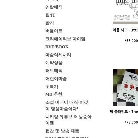
멘탈매직
릴/IT
팔러
리틀 시프 - Littl
버블아트
크리에이티브 아이템
\63,000
DVD/BOOK
마술악세사리
예약상품
러브매직
어린이마술
초특가
MD 추천
소셜 미디어 매직-이것
이 영상마술이다!
빅 블라인드 - The B
니키양 유튜브 & 방송아
이템
\78,000
협찬 및 방송 제품