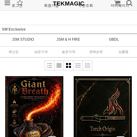
TEKMAGIC
로그인
회원가입
주문조회
마이페이지
SW Exclusive
JSM STUDIO
JSM & H FIRE
GBDL
최신순
낮은가격
높은가격
판매순위
상품명