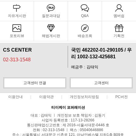
자유게시판
질문과대답
Q&A
멤버쉽
포토리뷰
해법게시판
배송조회
기획전
CS CENTER
국민 462202-01-290105 / 우
리 1002-132-425681
02-313-1548
예금주 : 김태익
고객센터 연결
고객센터
이용안내
이용약관
개인정보처리방침
PC버전
티이케이 코퍼레이션
대표 : 김태익 ㅣ 개인정보 보호 책임자 : 김동기
사업자 등록번호 : 117-13-28266
통신판매업신고번호 : 제 2016-서울서대문-0446 호
전화 : 02-313-1548 ㅣ 팩스 : 05040646886
주소 : 서울특별시 서대문구 신촌로 121, 아남인베스텔 지하1층 B09호