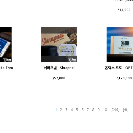
\14,000
te Thru
쉬라프넬 - Shrapnel
옵틱스 프로 - OPT
\57,000
\170,000
1
2
3
4
5
6
7
8
9
10
[다음]
[끝]