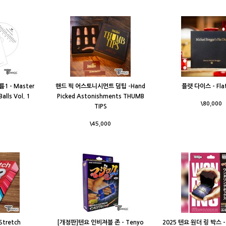
 - Master
핸드 픽 어스토니시먼트 덤팁 -Hand
플랫 다이스 - Flat
alls Vol. 1
Picked Astonishments THUMB
\80,000
TIPS
\45,000
tretch
[개정판]텐요 인비져블 존 - Tenyo
2025 텐요 원더 링 박스 - 