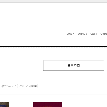
클로즈업
 .
(123) .
(881) .
큐브&다이스
기타