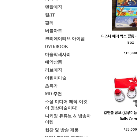
멘탈매직
릴/IT
팔러
버블아트
디즈니 매직 박스 필통 - D
크리에이티브 아이템
Box
DVD/BOOK
\15,000
마술악세사리
예약상품
러브매직
어린이마술
초특가
MD 추천
소셜 미디어 매직-이것
이 영상마술이다!
컵앤볼 콤보 (알루미늄) 
니키양 유튜브 & 방송아
Balls Co
이템
협찬 및 방송 제품
\35,000