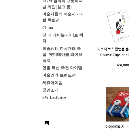
UGM 퀄리티 프로페셔
널 라인(실크 등)
마술사들의 마술사 - 데
럴 특별전
China
앳 더 테이블 라이브 렉
쳐
피즘2018 한국개최 특
마스터 코스 컵앤볼 볼륨1
집- 앳더테이블 라이브
Course Cups and B
렉쳐
\28,000
연말 특선 추천 아이템
마술명가 브랜드전
제휴아이템
공연소개
SW Exclusive
아이스트레치 - iS