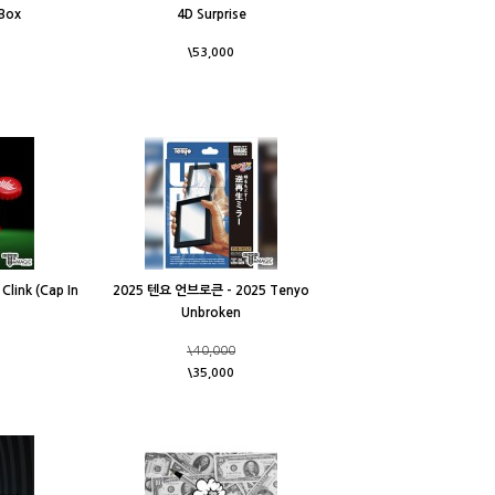
Box
4D Surprise
\53,000
link (Cap In
2025 텐요 언브로큰 - 2025 Tenyo
Unbroken
\40,000
\35,000