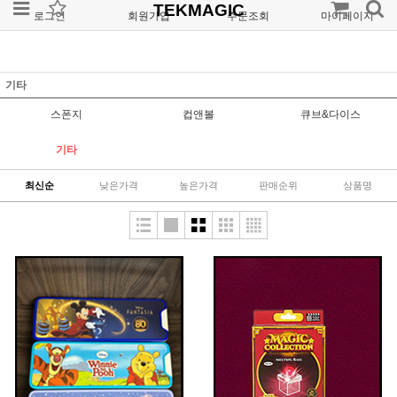
TEKMAGIC
로그인
회원가입
주문조회
마이페이지
기타
스폰지
컵앤볼
큐브&다이스
기타
최신순
낮은가격
높은가격
판매순위
상품명