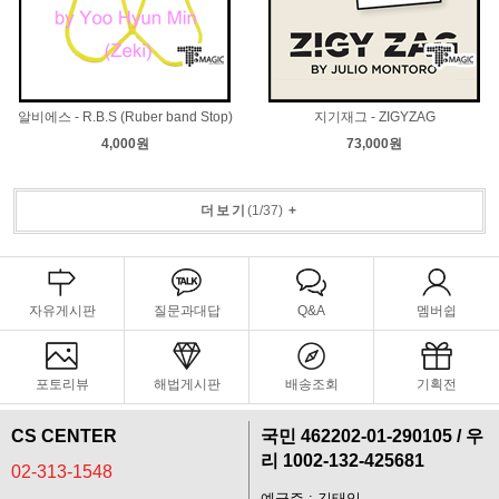
알비에스 - R.B.S (Ruber band Stop)
지기재그 - ZIGYZAG
4,000원
73,000원
더보기
(
1
/
37
)
+
자유게시판
질문과대답
Q&A
멤버쉽
포토리뷰
해법게시판
배송조회
기획전
CS CENTER
국민 462202-01-290105 / 우
리 1002-132-425681
02-313-1548