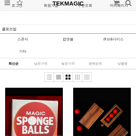
TEKMAGIC
로그인
회원가입
주문조회
마이페이지
클로즈업
스폰지
컵앤볼
큐브&다이스
기타
최신순
낮은가격
높은가격
판매순위
상품명