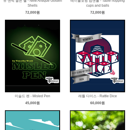
뉴 앤틱 골든 쉘 - New Antique Golden
테이블호핑 컵앤볼 - Table hopping
Shells
cups and balls
72,000원
72,000원
미슬드 펜 - Misled Pen
래틀 다이스 - Rattle Dice
45,000원
60,000원