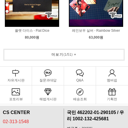
플랫 다이스 - Flat Dice
레인보우 실버 - Rainbow Silver
80,000원
63,000원
더보기
(
1
/
51
)
+
자유게시판
질문과대답
Q&A
멤버쉽
포토리뷰
해법게시판
배송조회
기획전
CS CENTER
국민 462202-01-290105 / 우
리 1002-132-425681
02-313-1548