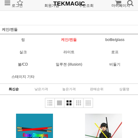
TEKMAGIC
로그인
회원가입
주문조회
마이페이지
케인/켄들
링
케인/켄들
bottle/glass
실크
라이트
로프
볼/CD
일루젼 (illusion)
비둘기
스테이지 기타
최신순
낮은가격
높은가격
판매순위
상품명