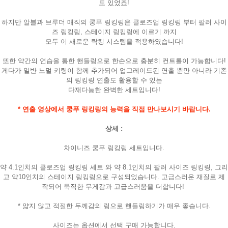
도 있었죠!
하지만 알블과 브루더 매직의 쿵푸 링킹링은 클로즈업 링킹링 부터 팔러 사이
즈 링킹링, 스테이지 링킹링에 이르기 까지
모두 이 새로운 락킹 시스템을 적용하였습니다!
또한 약간의 연습을 통한 핸들링으로 한손으로 충분히 컨트롤이 가능합니다!
게다가 일반 노멀 키링이 함께 추가되어 업그레이드된 연출 뿐만 아니라 기존
의 링킹링 연출도 활용할 수 있는
다재다능한 완벽한 세트입니다!
* 연출 영상에서 쿵푸 링킹링의 능력을 직접 만나보시기 바랍니다.
상세 :
차이니즈 쿵푸 링킹링 세트입니다.
약 4.1인치의 클로즈업 링킹링 세트 와 약 8.1인치의 팔러 사이즈 링킹링, 그리
고 약10인치의 스테이지 링킹링으로 구성되었습니다. 고급스러운 재질로 제
작되어 묵직한 무게감과 고급스러움을 더합니다!
* 얇지 않고 적절한 두께감의 링으로 핸들링하기가 매우 좋습니다.
사이즈는 옵션에서 선택 구매 가능합니다.