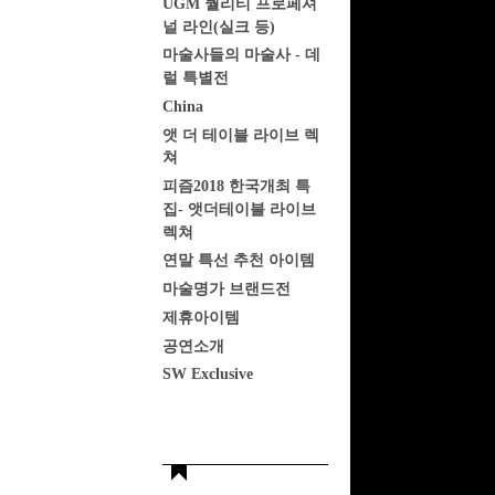
UGM 퀄리티 프로페셔
널 라인(실크 등)
마술사들의 마술사 - 데
럴 특별전
China
앳 더 테이블 라이브 렉
쳐
피즘2018 한국개최 특
집- 앳더테이블 라이브
렉쳐
연말 특선 추천 아이템
마술명가 브랜드전
제휴아이템
공연소개
SW Exclusive