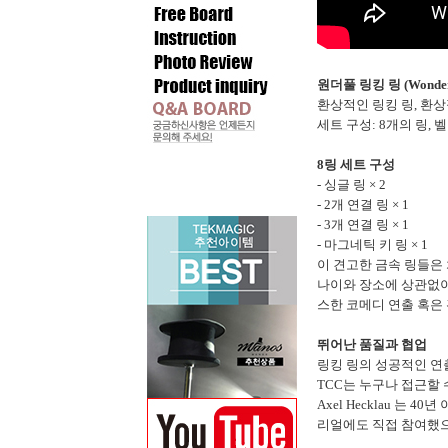
원더풀 링킹 링 (Wonderfu
환상적인 링킹 링, 환상
세트 구성: 8개의 링, 
8링 세트 구성
- 싱글 링 × 2
- 2개 연결 링 × 1
- 3개 연결 링 × 1
- 마그네틱 키 링 × 1
이 견고한 금속 링들은
나이와 장소에 상관없이
스한 코메디 연출 혹은
뛰어난 품질과 협업
링킹 링의 성공적인 연
TCC는 누구나 접근할 수
Axel Hecklau 
리얼에도 직접 참여했으