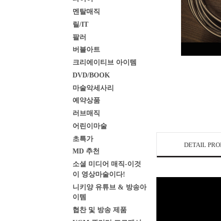
멘탈매직
릴/IT
팔러
버블아트
크리에이티브 아이템
DVD/BOOK
마술악세사리
예약상품
러브매직
어린이마술
초특가
DETAIL PR
MD 추천
소셜 미디어 매직-이것
이 영상마술이다!
니키양 유튜브 & 방송아
이템
협찬 및 방송 제품