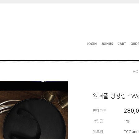
HO
원더풀 링킹링 - Wond
280,
판매가격
적립금
1%
제조원
TCC and