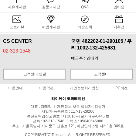
자유게시판
질문과대답
Q&A
멤버쉽
포토리뷰
해법게시판
배송조회
기획전
CS CENTER
국민 462202-01-290105 / 우
리 1002-132-425681
02-313-1548
예금주 : 김태익
고객센터 연결
고객센터
이용안내
이용약관
개인정보처리방침
PC버전
티이케이 코퍼레이션
페이코 라이
구매
대표 : 김태익 ㅣ 개인정보 보호 책임자 : 김동기
사업자 등록번호 : 117-13-28266
통신판매업신고번호 : 제 2016-서울서대문-0446 호
전화 : 02-313-1548 ㅣ 팩스 : 05040646886
주소 : 서울특별시 서대문구 신촌로 121, 아남인베스텔 지하1층 B09호
COPYRIGHT(C)Tekmagic ALL RIGHTS RESERVED.