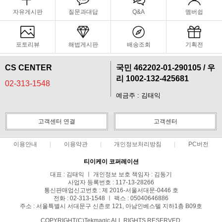
자유게시판
질문과대답
Q&A
멤버쉽
포토리뷰
해법게시판
배송조회
기획전
CS CENTER
국민 462202-01-290105 / 우
리 1002-132-425681
02-313-1548
예금주 : 김태익
고객센터 연결
고객센터
이용안내
이용약관
개인정보처리방침
PC버전
티이케이 코퍼레이션
대표 : 김태익 ㅣ 개인정보 보호 책임자 : 김동기
사업자 등록번호 : 117-13-28266
통신판매업신고번호 : 제 2016-서울서대문-0446 호
전화 : 02-313-1548 ㅣ 팩스 : 05040646886
주소 : 서울특별시 서대문구 신촌로 121, 아남인베스텔 지하1층 B09호
COPYRIGHT(C)Tekmagic ALL RIGHTS RESERVED.