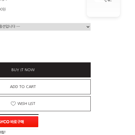
00
원
BUY IT NOW
ADD TO CART
WISH LIST
적립!