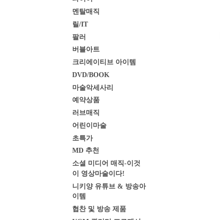
멘탈매직
릴/IT
팔러
버블아트
크리에이티브 아이템
DVD/BOOK
마술악세사리
예약상품
러브매직
어린이마술
초특가
MD 추천
소셜 미디어 매직-이것
이 영상마술이다!
니키양 유튜브 & 방송아
이템
협찬 및 방송 제품