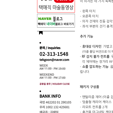
이 의자는 네 가지 독특
- 왼쪽 터치
- 오른쪽 터치
- 의자 전체의 진동 감각
- 좌석 부분의 전기 충
추가 기능
-
휴대성 디자인
: 가볍
(이중 폴딩 버젼으로 더 
RF 감지 불가 컨트롤
:
-
각 체어에는 장거리 RF
-
쇼를 압도하는 기능
:
립니다.
패키지 구성품
-
멘탈리즘 체어 (이중 접
- 맞춤형 캐리어 케이스
- 리모트 컨트롤 2개
- 충전용 마그네틱 케이