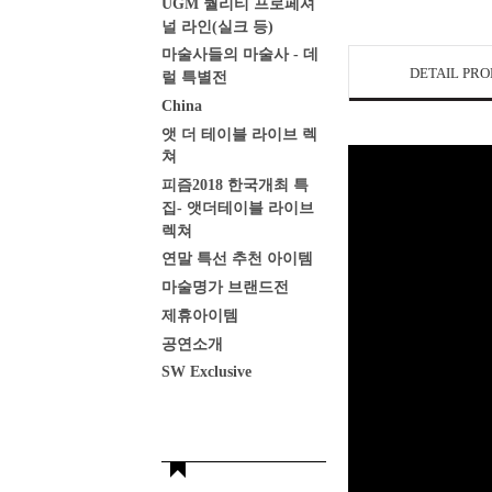
UGM 퀄리티 프로페셔
널 라인(실크 등)
마술사들의 마술사 - 데
DETAIL PR
럴 특별전
China
앳 더 테이블 라이브 렉
쳐
피즘2018 한국개최 특
집- 앳더테이블 라이브
렉쳐
연말 특선 추천 아이템
마술명가 브랜드전
제휴아이템
공연소개
SW Exclusive