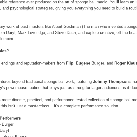
le reference ever produced on the art of sponge ball magic. You'll learn an in
s, and psychological strategies, giving you everything you need to build a rou
dary work of past masters like Albert Goshman (The man who invented sponge 
om Daryl, Mark Leveridge, and Steve Dacri, and explore creative, off the be
lombini.
ales?
ng endings and reputation-makers from
Flip
,
Eugene Burger
, and
Roger Klau
ntures beyond traditional sponge ball work, featuring
Johnny Thompson
's h
ey
's powerhouse routine that plays just as strong for larger audiences as it do
a more diverse, practical, and performance-tested collection of sponge ball m
this isn't just a masterclass... it's a complete performance solution.
 Performers
e Burger
Daryl
- Roger Klause