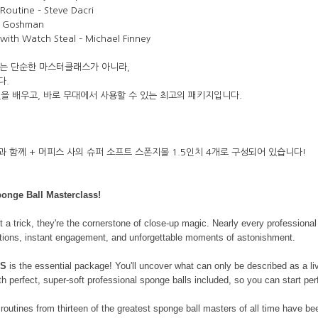
Routine – Steve Dacri
코 라이프 하세요!
rt Goshman
with Watch Steal – Michael Finney
을 배우고, 바로 무대에서 사용할 수 있는 최고의 패키지입니다.
 함께 + 머피스 사의 슈퍼 소프트 스폰지볼 1.5인치 4개로 구성되어 있습니다!
ponge Ball Masterclass!
t a trick, they're the cornerstone of close-up magic. Nearly every professiona
ctions, instant engagement, and unforgettable moments of astonishment.
LS
is the essential package! You'll uncover what can only be described as a 
h perfect, super-soft professional sponge balls included, so you can start pe
, routines from thirteen of the greatest sponge ball masters of all time have b