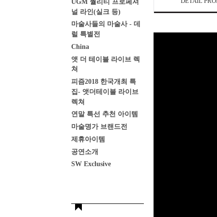
DETAIL PR
UGM 퀄리티 프로페셔
널 라인(실크 등)
마술사들의 마술사 - 데
럴 특별전
China
앳 더 테이블 라이브 렉
쳐
피즘2018 한국개최 특
집- 앳더테이블 라이브
렉쳐
연말 특선 추천 아이템
마술명가 브랜드전
제휴아이템
공연소개
SW Exclusive