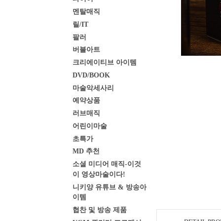
멘탈매직
릴/IT
팔러
버블아트
크리에이티브 아이템
DVD/BOOK
마술악세사리
예약상품
러브매직
어린이마술
초특가
MD 추천
소셜 미디어 매직-이것
이 영상마술이다!
니키양 유튜브 & 방송아
이템
협찬 및 방송 제품