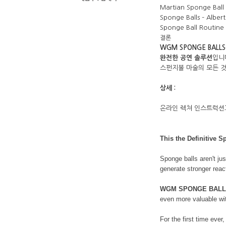
Martian Sponge Ball 
Sponge Balls – Albe
Sponge Ball Routine 
결론
WGM SPONGE BALLS
완전한 공연 솔루션
스펀지볼 마술의 모든 것
상세 :
온라인 렉쳐 인스트럭션과
This the Definitive S
Sponge balls aren't jus
generate stronger rea
WGM SPONGE BAL
even more valuable wit
For the first time ever