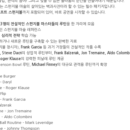
몰입, 관객의 참여! 그리고 잊을 수 없는 놀라움의 순간을 만들어내기 때문입니다.
는 스펀지볼 마술의 살아있는 백과사전이라 할 수 있는 필수 패키지입니다.

소프트 스펀지볼
까지 포함되어 있어, 바로 공연을 시작할 수 있습니다.
13명의 전설적인 스펀지볼 마스터들의 루틴
을 한 자리에 모음
인 스펀지볼 마술 레퍼런스
성, 심리적 전략
 학습 가능 
하거나 새로운 루틴을 구축할 수 있는 완벽한 자료
지볼 창시자), 
Frank Garcia
 등 과거 거장들의 전설적인 작품 수록
, Steve Dacri
의 상업적 루틴부터, 
Frank Balzerak, Jon Tremaine, Aldo Colombi
Roger Klause
의 강력한 피날레 루틴 제공
enson Bowl 루틴, 
Michael Finney
의 대규모 관객용 루틴까지 확장
ne Burger
– Daryl
 – Roger Klause
Flip
– Frank Garcia
alzerak
ne – Jon Tremaine
 – Aldo Colombini
all Routine – Mark Leveridge
ne – Johnny Thompson