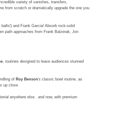
credible variety of vanishes, transfers,
tine from scratch or dramatically upgrade the one you
balls!) and Frank Garcia! Absorb rock-solid
aten path approaches from Frank Balzerak, Jon
se
, routines designed to leave audiences stunned
andling of
Roy Benson
's classic bowl routine, as
es up close.
aterial anywhere else.. and now, with premium