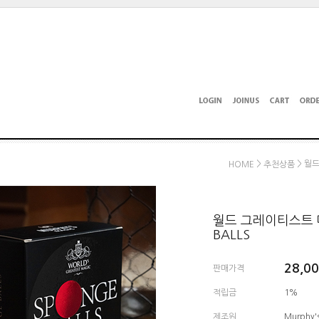
>
> 월드
HOME
추천상품
월드 그레이티스트 매
BALLS
28,0
판매가격
적립금
1%
제조원
Murphy'