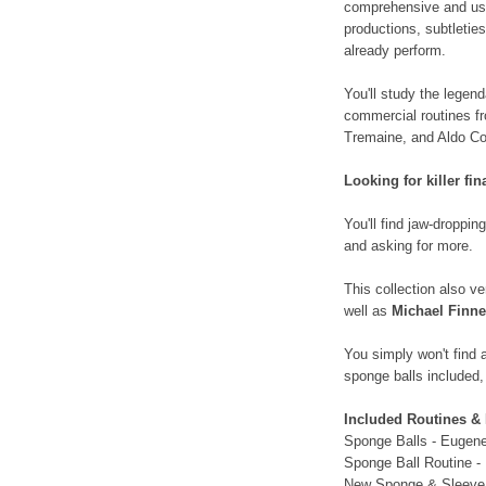
comprehensive and usab
productions, subtletie
already perform.
You'll study the legen
commercial routines fr
Tremaine, and Aldo Co
Looking for killer fin
You'll find jaw-droppi
and asking for more.
This collection also ve
well as
Michael Finn
You simply won't find 
sponge balls included, 
Included Routines &
Sponge Balls - Eugen
Sponge Ball Routine - 
New Sponge & Sleeve 