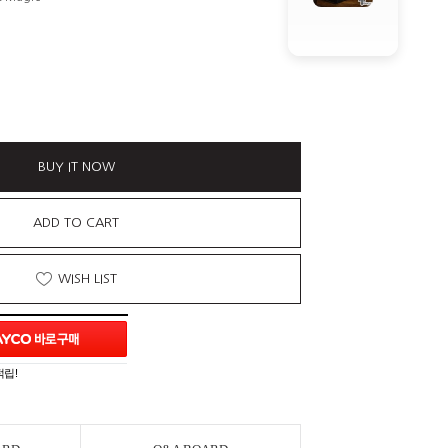
BUY IT NOW
ADD TO CART
WISH LIST
적립!