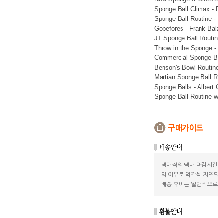
Sponge Ball Climax - F
Sponge Ball Routine -
Gobefores - Frank Bal
JT Sponge Ball Routin
Throw in the Sponge -
Commercial Sponge Bal
Benson's Bowl Routin
Martian Sponge Ball R
Sponge Balls - Alber
Sponge Ball Routine w
택매직의 택배 마감시간
의 이유로 약간씩 지연되
배송 후에는 일반적으로 