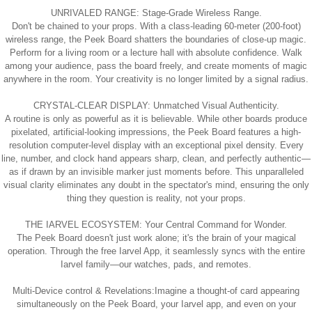
UNRIVALED RANGE: Stage-Grade Wireless Range.
Don't be chained to your props. With a class-leading 60-meter (200-foot)
wireless range, the Peek Board shatters the boundaries of close-up magic.
Perform for a living room or a lecture hall with absolute confidence. Walk
among your audience, pass the board freely, and create moments of magic
anywhere in the room. Your creativity is no longer limited by a signal radius.
CRYSTAL-CLEAR DISPLAY: Unmatched Visual Authenticity.
A routine is only as powerful as it is believable. While other boards produce
pixelated, artificial-looking impressions, the Peek Board features a high-
resolution computer-level display with an exceptional pixel density. Every
line, number, and clock hand appears sharp, clean, and perfectly authentic—
as if drawn by an invisible marker just moments before. This unparalleled
visual clarity eliminates any doubt in the spectator's mind, ensuring the only
thing they question is reality, not your props.
THE IARVEL ECOSYSTEM: Your Central Command for Wonder.
The Peek Board doesn't just work alone; it's the brain of your magical
operation. Through the free Iarvel App, it seamlessly syncs with the entire
Iarvel family—our watches, pads, and remotes.
Multi-Device control & Revelations:Imagine a thought-of card appearing
simultaneously on the Peek Board, your Iarvel app, and even on your