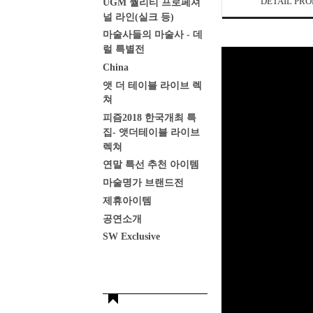
DETAIL PR
UGM 퀄리티 프로페셔
널 라인(실크 등)
마술사들의 마술사 - 데
럴 특별전
China
앳 더 테이블 라이브 렉
쳐
피즘2018 한국개최 특
집- 앳더테이블 라이브
렉쳐
연말 특선 추천 아이템
마술명가 브랜드전
제휴아이템
공연소개
SW Exclusive