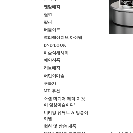
멘탈매직
릴/IT
팔러
버블아트
크리에이티브 아이템
DVD/BOOK
마술악세사리
예약상품
러브매직
어린이마술
초특가
MD 추천
소셜 미디어 매직-이것
이 영상마술이다!
니키양 유튜브 & 방송아
이템
협찬 및 방송 제품