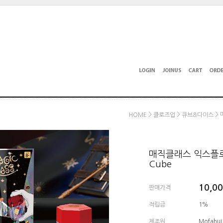
>
>
> 
HOME
클로즈업
큐브&다이스
매직클래스 익스플로딩 큐
Cube
10,0
판매가격
적립금
1%
제조원
Mofahui