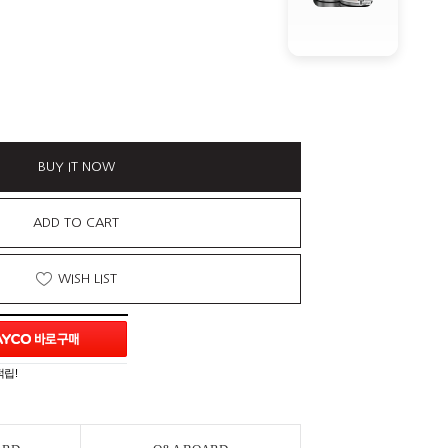
BUY IT NOW
ADD TO CART
WISH LIST
적립!