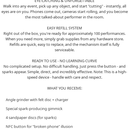
EYE-CATCHING & UNFORGETTABLE
Walk into any event, pick up any object, and start "cutting" - instantly, all
eyes are on you. Phones come out, cameras start rolling, and you become
the most talked-about performer in the room.
EASY REFILL SYSTEM
Right out of the box, you're ready for approximately 100 performances.
When you need more, simply grab supplies from any hardware store.
Refills are quick, easy to replace, and the mechanism itself is fully
serviceable.
READY TO USE - NO LEARNING CURVE
No complicated setup. No difficult handling. Just press the button - and
sparks appear. Simple, direct, and incredibly effective. Note: This is a high-
speed device - handle with care and respect.
WHAT YOU RECEIVE:
Angle grinder with felt disc + charger
Special spark-producing gimmick
4 sandpaper discs (for sparks)
NFC button for "broken phone" illusion
프 하세요!