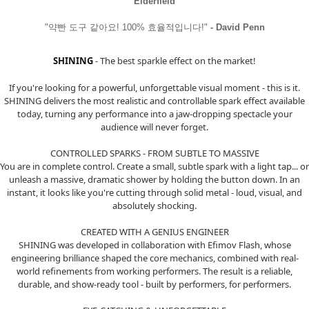
Elderfield
"약빤 도구 같아요! 100% 효율적입니다!"
- David Penn
SHINING
- The best sparkle effect on the market!
If you're looking for a powerful, unforgettable visual moment - this is it.
SHINING delivers the most realistic and controllable spark effect available
today, turning any performance into a jaw-dropping spectacle your
audience will never forget.
CONTROLLED SPARKS - FROM SUBTLE TO MASSIVE
You are in complete control. Create a small, subtle spark with a light tap... or
unleash a massive, dramatic shower by holding the button down. In an
instant, it looks like you're cutting through solid metal - loud, visual, and
absolutely shocking.
CREATED WITH A GENIUS ENGINEER
SHINING was developed in collaboration with Efimov Flash, whose
engineering brilliance shaped the core mechanics, combined with real-
world refinements from working performers. The result is a reliable,
durable, and show-ready tool - built by performers, for performers.