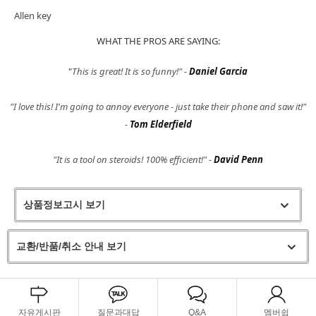
Allen key
WHAT THE PROS ARE SAYING:
"
This is great! It is so funny!" -
Daniel Garcia
"
I love this! I'm going to annoy everyone - just take their phone and saw it!
"
-
Tom Elderfield
"
It is a tool on steroids! 100% efficient!" -
David Penn
상품정보고시 보기
교환/반품/취소 안내 보기
자유게시판
질문과대답
Q&A
멤버쉽