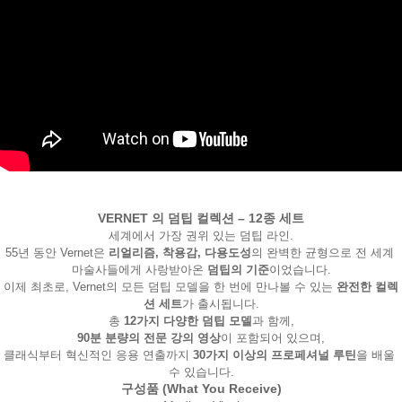
페이코 ID로
VERNET 의 덤팁 컬렉션 – 12종 세트
PAYCO 바로
세계에서 가장 권위 있는 덤팁 라인.
55년 동안 Vernet은 
리얼리즘, 착용감, 다용도성
의 완벽한 균형으로 전 세계 
마술사들에게 사랑받아온 
덤
팁의 기준
이었습니다.
이제 최초로, Vernet의 모든 덤팁 모델을 한 번에 만나볼 수 있는 
완전한 컬렉
션 세트
가 출시됩니다.

총 
12가지 다양한 덤팁 모델
90분 분량의 전문 강의 영상
이 포함되어 있으며,

클래식부터 혁신적인 응용 연출까지 
30가지 이상의 프로페셔널 루틴
을 배울 
수 있습니다.
구성품 (What You Receive)