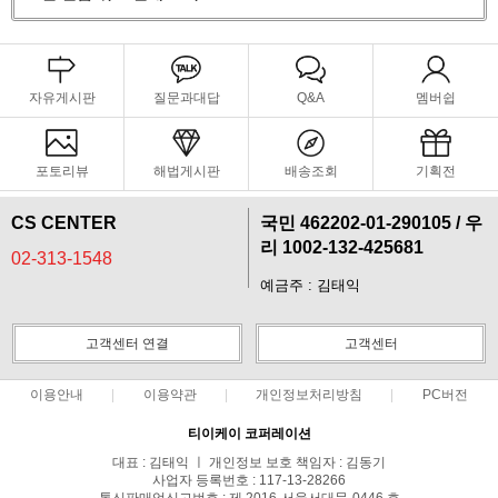
자유게시판
질문과대답
Q&A
멤버쉽
포토리뷰
해법게시판
배송조회
기획전
CS CENTER
국민 462202-01-290105 / 우
리 1002-132-425681
02-313-1548
예금주 : 김태익
고객센터 연결
고객센터
이용안내
이용약관
개인정보처리방침
PC버전
티이케이 코퍼레이션
대표 : 김태익 ㅣ 개인정보 보호 책임자 : 김동기
사업자 등록번호 : 117-13-28266
통신판매업신고번호 : 제 2016-서울서대문-0446 호