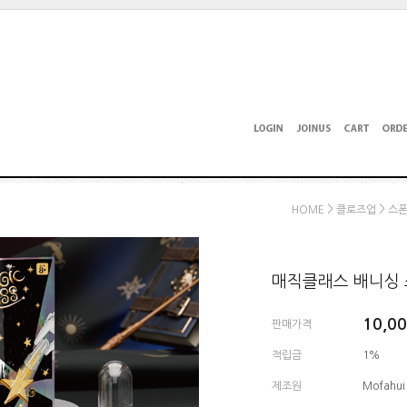
>
>
HOME
클로즈업
스
매직클래스 배니싱 스타 -
10,0
판매가격
적립금
1%
제조원
Mofahui