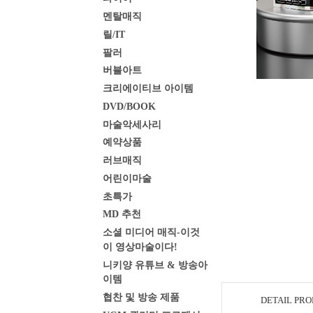
멘탈매직
릴/IT
팔러
버블아트
크리에이티브 아이템
DVD/BOOK
마술악세사리
예약상품
러브매직
어린이마술
초특가
MD 추천
소셜 미디어 매직-이것
이 영상마술이다!
니키양 유튜브 & 방송아
이템
협찬 및 방송 제품
DETAIL PR