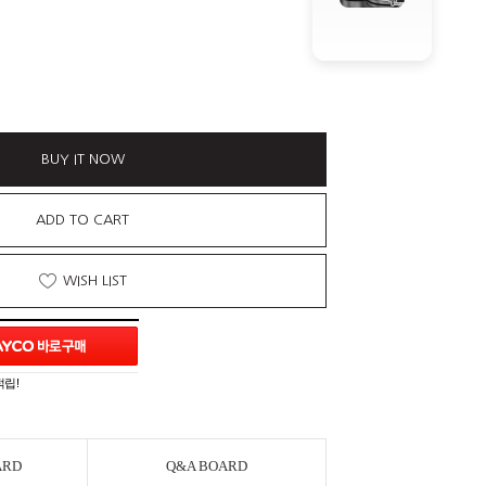
BUY IT NOW
ADD TO CART
WISH LIST
적립!
ARD
Q&A BOARD