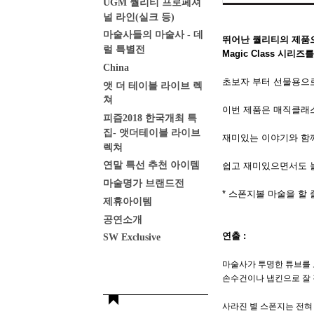
UGM 퀄리티 프로페셔
널 라인(실크 등)
마술사들의 마술사 - 데
뛰어난 퀄리티의 제품으로
럴 특별전
Magic Class 시리
China
초보자 부터 선물용으로
앳 더 테이블 라이브 렉
쳐
이번 제품은 매직클래
피즘2018 한국개최 특
집- 앳더테이블 라이브
재미있는 이야기와 함
렉쳐
연말 특선 추천 아이템
쉽고 재미있으면서도 
마술명가 브랜드전
* 스폰지볼 마술을 할
제휴아이템
공연소개
연출 :
SW Exclusive
마술사가 투명한 튜브를 
손수건이나 냅킨으로 잘 
사라진 별 스폰지는 전혀