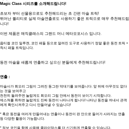
Magic Class 시리즈를 소개해드립니다!
초보자 부터 선물용으로도 추천해드리는 초 간편 마술 트릭!
뛰어난 퀄리티로 실제 마술연출로도 사용하기 좋은 트릭으로 매우 추천해드립
니다!
이번 제품은 매직클래스의 그랜드 머니 메타모포시스 입니다.
옵티컬 코인 일루젼, 코인 패들 등으로 알려진 도구로 사용하기 정말 좋은 동전 트릭 +
착시 패들 트릭입니다.
동전 마술을 새롭게 연출하고 싶으신 분들에게 추천해드립니다!
페이코 ID로
PAYCO 바로
연출 :
마술사가 회오리 그림이 그려진 동그란 막대기를 보여줍니다. 앞 뒤에 아무것도 없다
는 것을 보여주고
천천히 돌려주면 놀랍게도 회오리 그림 안에서 동전이 보이기 시작합니다.
제스쳐를 취하면 놀랍게도 진짜 동전이 나타나게 됩니다! 나타난 동전을 꺼내서 관객
에게 확인시켜주고 다시 만들어낼 수 있습니다!
* 혹은 동전을 여러개 만들어내는 연출이나 동전이 판 안으로 들어가 사라지는 연출
등 다양한 활용이 가능합니다.
* 점보 코인을 함께 사용해 클라이막스를 더 신기하게 연출할 수 있습니다.