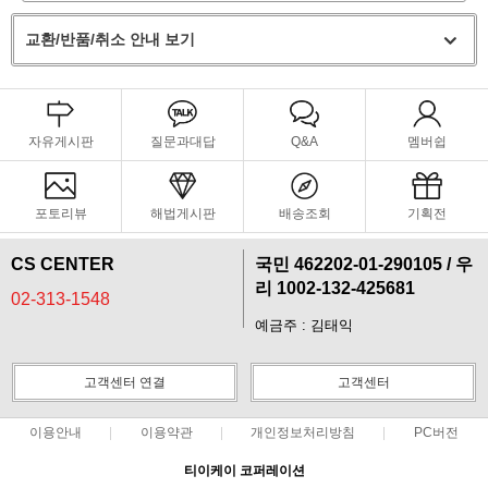
교환/반품/취소 안내 보기
자유게시판
질문과대답
Q&A
멤버쉽
포토리뷰
해법게시판
배송조회
기획전
CS CENTER
국민 462202-01-290105 / 우
리 1002-132-425681
02-313-1548
예금주 : 김태익
고객센터 연결
고객센터
이용안내
이용약관
개인정보처리방침
PC버전
티이케이 코퍼레이션