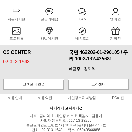
자유게시판
질문과대답
Q&A
멤버쉽
포토리뷰
해법게시판
배송조회
기획전
CS CENTER
국민 462202-01-290105 / 우
리 1002-132-425681
02-313-1548
예금주 : 김태익
고객센터 연결
고객센터
이용안내
이용약관
개인정보처리방침
PC버전
티이케이 코퍼레이션
대표 : 김태익 ㅣ 개인정보 보호 책임자 : 김동기
사업자 등록번호 : 117-13-28266
통신판매업신고번호 : 제 2016-서울서대문-0446 호
전화 : 02-313-1548 ㅣ 팩스 : 05040646886