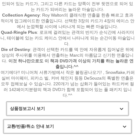
인되어 있는 카드가, 그리고 다른 카드는 양쪽이 전부 뒷면으로 되어 있
는 카드가 되버리는 놀라운 마술입니다.
Collection Agency
: Roy Walton의 클래식한 연출을 한층 빠르고 효과
적이게 업그레이드한 연출입니다. 선택한 3장의 카드가 4장의 에이스 안
에서 눈깜짝할 사이에 나타나게 되는 빠른 마술입니다.
Quad-Ringle Plus
: 로프에 걸려있는 관객의 반지가 순식간에 사라지더
니, 테이블에 있는 카드 케이스 안에서 나타나게 되는 순간이동 마술입니
다.
Die of Destiny
: 관객이 선택한 카드를 덱 안에 자유롭게 집어넣은 뒤에
상상의 주사위를 이용해서 연출하는 Marc의 아름답고 신기한 연출입니
다.
이것 하나만으로도 이 책과 DVD가격 이상의 가치를 하는 놀라운 연
출입니다.^^
여기에다!! 미니어쳐 서류가방에서 작은 볼링공나오기! , Snowflake,카퍼
실버 마이웨이, 피카소 빌, 커버 체인지 등등 DeSouza의 특별한 연출은
모두 접해보실 수 있습니다. 220개가 넘는 삽화가 들어있는 하드커버 컬
러 142페이지분량의 책과 DVD가 함께 포함되어 있는 풀 패키지 입니
다.^^
상품정보고시 보기
교환/반품/취소 안내 보기