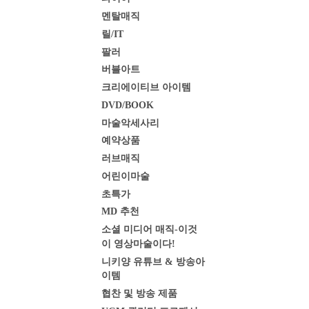
멘탈매직
릴/IT
팔러
버블아트
크리에이티브 아이템
DVD/BOOK
마술악세사리
예약상품
러브매직
어린이마술
초특가
MD 추천
소셜 미디어 매직-이것
이 영상마술이다!
니키양 유튜브 & 방송아
이템
협찬 및 방송 제품