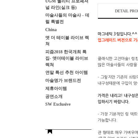
UGM 퀄리티 프로페셔
널 라인(실크 등)
DETAIL PR
마술사들의 마술사 - 데
럴 특별전
China
마그네틱 3링입니다.^
앳 더 테이블 라이브 렉
업그레이드 버젼으로 기
쳐
피즘2018 한국개최 특
집- 앳더테이블 라이브
클래식한 고전마술! 링킹
렉쳐
많은 마술사들의 사랑을 
연말 특선 추천 아이템
- 그렇지만 기존의 쇠링
마술명가 브랜드전
내구성때문에 구입이 망
제휴아이템
가격은 내리고! 내구성은
공연소개
입하시기 바랍니다.
SW Exclusive
- 가장 기본적인 링 액
가능합니다.
관 형태로 매우 가벼우며