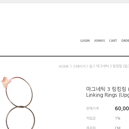
>
>
> 마그네틱 3 링킹링 (업그레이
HOME
스테이지
링
마그네틱 3 링킹링 (
Linking Rings (Up
60,0
판매가격
적립금
1%
제조원
CM