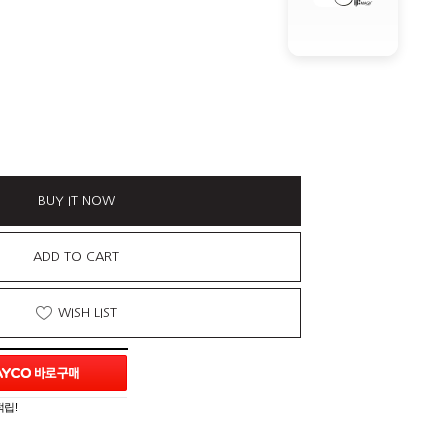
BUY IT NOW
ADD TO CART
WISH LIST
적립!