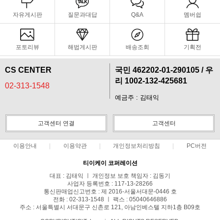
자유게시판
질문과대답
Q&A
멤버쉽
포토리뷰
해법게시판
배송조회
기획전
CS CENTER
국민 462202-01-290105 / 우
리 1002-132-425681
02-313-1548
예금주 : 김태익
고객센터 연결
고객센터
이용안내
이용약관
개인정보처리방침
PC버전
티이케이 코퍼레이션
대표 : 김태익 ㅣ 개인정보 보호 책임자 : 김동기
사업자 등록번호 : 117-13-28266
통신판매업신고번호 : 제 2016-서울서대문-0446 호
전화 : 02-313-1548 ㅣ 팩스 : 05040646886
주소 : 서울특별시 서대문구 신촌로 121, 아남인베스텔 지하1층 B09호