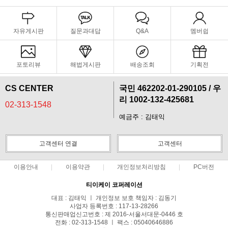
자유게시판
질문과대답
Q&A
멤버쉽
포토리뷰
해법게시판
배송조회
기획전
CS CENTER
국민 462202-01-290105 / 우
리 1002-132-425681
02-313-1548
예금주 : 김태익
고객센터 연결
고객센터
이용안내
이용약관
개인정보처리방침
PC버전
티이케이 코퍼레이션
대표 : 김태익 ㅣ 개인정보 보호 책임자 : 김동기
사업자 등록번호 : 117-13-28266
통신판매업신고번호 : 제 2016-서울서대문-0446 호
전화 : 02-313-1548 ㅣ 팩스 : 05040646886