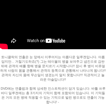
페이코 ID로
토니클락의 연출은 눈 앞에서 이루어지는 아름다운 일루젼입니다. 아름
PAYCO 바로
답지만... 거칠기도하죠(?) 그는 테이블의 병을 보여주고 냅킨으로 감싼
뒤에 관객의 배를 향해 병을 문지르기 시작합니다!! 잠시 후 병이 비쥬얼
하게 사람의 몸을 관통해서 관객의 등쪽으로 관통해서 나타나게 됩니다!!
관객의 자신의 몸에 무슨일이 생겼는지 알지 못합니다!!! 직관적이고 놀
라운 마술입니다!!
DVD에는 연출법과 함께 상세한 인스트럭션이 담겨 있습니다. 바틀 쓰루
바디 일루젼에는 총 3가지의 기믹이 함께 포함되어 있습니다. 이 기믹들
은 거의 모든 병에 적용할 수 있는 기믹으로 빌린 병으로도 연출이 가능
합니다! -