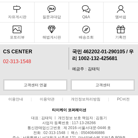
자유게시판
질문과대답
Q&A
멤버쉽
포토리뷰
해법게시판
배송조회
기획전
CS CENTER
국민 462202-01-290105 / 우
리 1002-132-425681
02-313-1548
예금주 : 김태익
고객센터 연결
고객센터
이용안내
이용약관
개인정보처리방침
PC버전
페이코 라이
구매
티이케이 코퍼레이션
대표 : 김태익 ㅣ 개인정보 보호 책임자 : 김동기
사업자 등록번호 : 117-13-28266
통신판매업신고번호 : 제 2016-서울서대문-0446 호
전화 : 02-313-1548 ㅣ 팩스 : 05040646886
주소 : 서울특별시 서대문구 신촌로 121, 아남인베스텔 지하1층 B09호