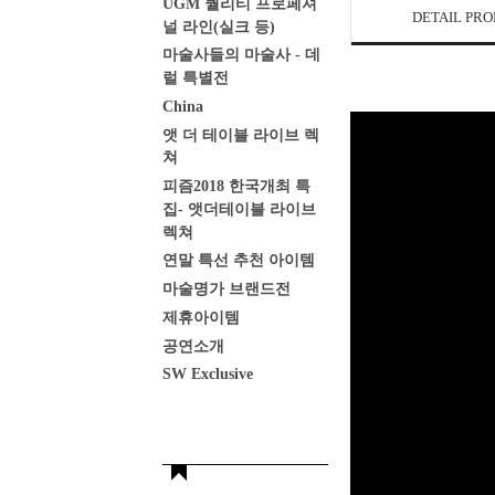
UGM 퀄리티 프로페셔
DETAIL PR
널 라인(실크 등)
마술사들의 마술사 - 데
럴 특별전
China
앳 더 테이블 라이브 렉
쳐
피즘2018 한국개최 특
집- 앳더테이블 라이브
렉쳐
연말 특선 추천 아이템
마술명가 브랜드전
제휴아이템
공연소개
SW Exclusive