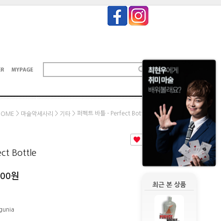
>
>
> 퍼펙트 바틀 - Perfect Bottle
HOME
마술악세사리
기타
4
t Bottle
000
원
최근 본 상품
gunia