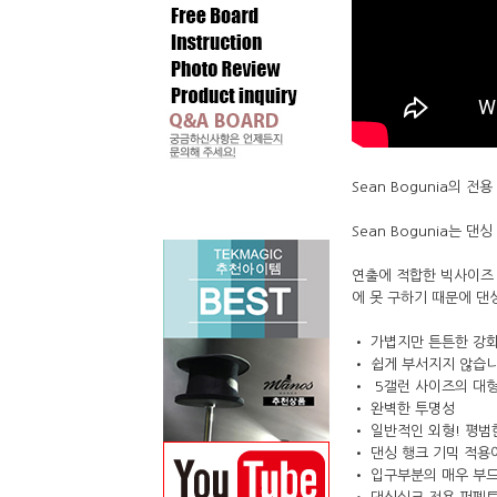
Sean Bogunia의 
Sean Bogunia는
연출에 적합한 빅사이즈
에 못 구하기 때문에 댄
• 가볍지만 튼튼한 강
• 쉽게 부서지지 않습
• 5갤런 사이즈의 대
• 완벽한 투명성
• 일반적인 외형! 평범
• 댄싱 행크 기믹 적용
• 입구부분의 매우 부