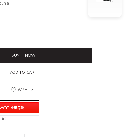
gunia
BUY IT NOW
ADD TO CART
WISH LIST
적립!