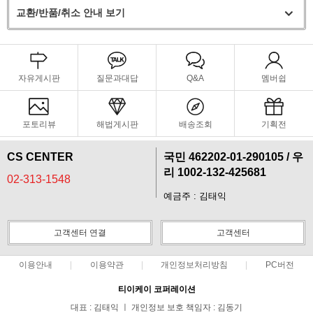
교환/반품/취소 안내 보기
자유게시판
질문과대답
Q&A
멤버쉽
포토리뷰
해법게시판
배송조회
기획전
CS CENTER
국민 462202-01-290105 / 우
리 1002-132-425681
02-313-1548
예금주 : 김태익
고객센터 연결
고객센터
페이코 라이
구매
이용안내
이용약관
개인정보처리방침
PC버전
티이케이 코퍼레이션
대표 : 김태익 ㅣ 개인정보 보호 책임자 : 김동기