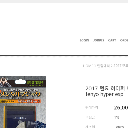
>
> 2017 텐
HOME
멘탈매직
2017 텐요 하이퍼 
tenyo hyper esp
26,0
판매가격
적립금
1%
제조원
Tenyo