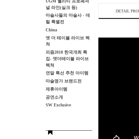
UGM 퀄리티 프로페셔
널 라인(실크 등)
DETAIL PR
마술사들의 마술사 - 데
럴 특별전
China
앳 더 테이블 라이브 렉
쳐
피즘2018 한국개최 특
집- 앳더테이블 라이브
렉쳐
연말 특선 추천 아이템
마술명가 브랜드전
제휴아이템
공연소개
SW Exclusive