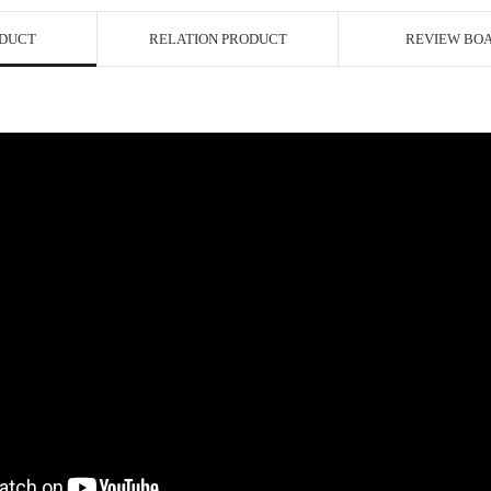
ODUCT
RELATION PRODUCT
REVIEW BO
페이코 ID로 페이
P