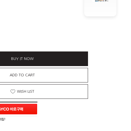
BUY IT NOW
ADD TO CART
WISH LIST
적립!