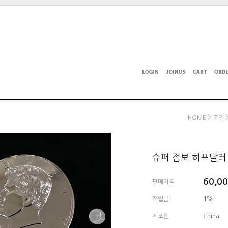
>
HOME
코인
슈퍼 점보 하프달러 - S
60,0
판매가격
적립금
1%
제조원
China