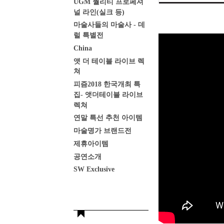
UGM 퀄리티 프로페셔
널 라인(실크 등)
마술사들의 마술사 - 데
럴 특별전
China
앳 더 테이블 라이브 렉
쳐
피즘2018 한국개최 특
집- 앳더테이블 라이브
렉쳐
연말 특선 추천 아이템
마술명가 브랜드전
제휴아이템
공연소개
SW Exclusive