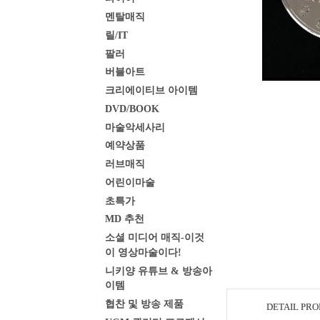
멘탈매직
릴/IT
팔러
버블아트
크리에이티브 아이템
DVD/BOOK
마술악세사리
예약상품
러브매직
어린이마술
초특가
MD 추천
소셜 미디어 매직-이것
이 영상마술이다!
니키양 유튜브 & 방송아
이템
협찬 및 방송 제품
DETAIL PR