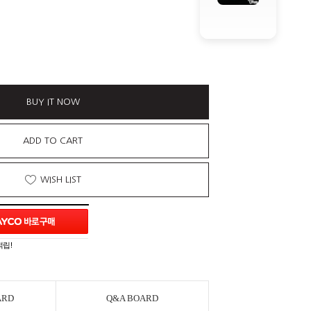
BUY IT NOW
ADD TO CART
WISH LIST
적립!
ARD
Q&A BOARD