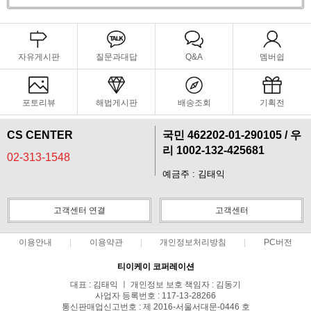
자유게시판
질문과대답
Q&A
멤버쉽
포토리뷰
해법게시판
배송조회
기획전
CS CENTER
국민 462202-01-290105 / 우
리 1002-132-425681
02-313-1548
예금주 : 김태익
고객센터 연결
고객센터
이용안내
이용약관
개인정보처리방침
PC버전
티이케이 코퍼레이션
대표 : 김태익 ㅣ 개인정보 보호 책임자 : 김동기
사업자 등록번호 : 117-13-28266
프 하세요!
통신판매업신고번호 : 제 2016-서울서대문-0446 호