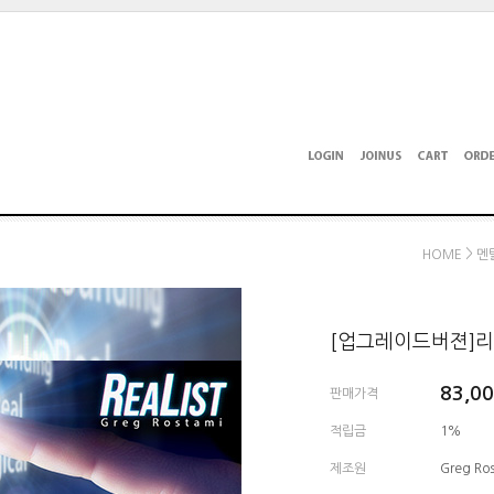
>
HOME
멘
[업그레이드버젼]리얼리
83,0
판매가격
적립금
1%
제조원
Greg Ro