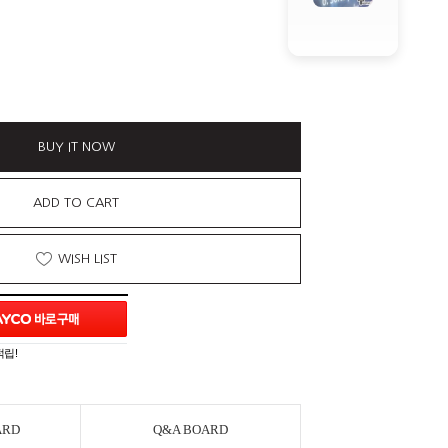
BUY IT NOW
ADD TO CART
WISH LIST
적립!
ARD
Q&A BOARD