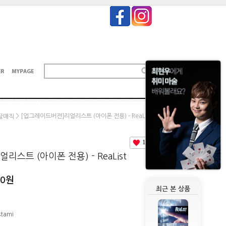
> [업그레이드버젼]리얼리스트 (아이폰 전용) - ReaList
탈매직
10
스트 (아이폰 전용) - ReaList
00
원
최근 본 상품
stami