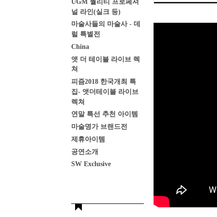
UGM 퀄리티 프로페셔
널 라인(실크 등)
마술사들의 마술사 - 데
럴 특별전
China
앳 더 테이블 라이브 렉
쳐
피즘2018 한국개최 특
집- 앳더테이블 라이브
렉쳐
연말 특선 추천 아이템
마술명가 브랜드전
제휴아이템
공연소개
SW Exclusive