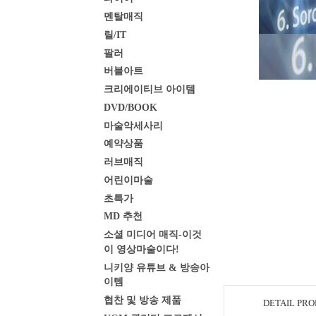
멘탈매직
릴/IT
팔러
버블아트
크리에이티브 아이템
DVD/BOOK
마술악세사리
예약상품
러브매직
어린이마술
초특가
MD 추천
소셜 미디어 매직-이것
이 영상마술이다!
니키양 유튜브 & 방송아
이템
협찬 및 방송 제품
DETAIL PR