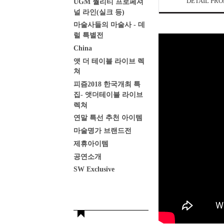
DETAIL PR
UGM 퀄리티 프로페셔
널 라인(실크 등)
마술사들의 마술사 - 데
럴 특별전
China
앳 더 테이블 라이브 렉
쳐
피즘2018 한국개최 특
집- 앳더테이블 라이브
렉쳐
연말 특선 추천 아이템
마술명가 브랜드전
제휴아이템
공연소개
SW Exclusive