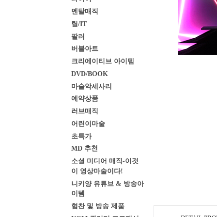
멘탈매직
릴/IT
팔러
버블아트
크리에이티브 아이템
DVD/BOOK
마술악세사리
예약상품
러브매직
어린이마술
초특가
MD 추천
소셜 미디어 매직-이것
이 영상마술이다!
니키양 유튜브 & 방송아
이템
협찬 및 방송 제품