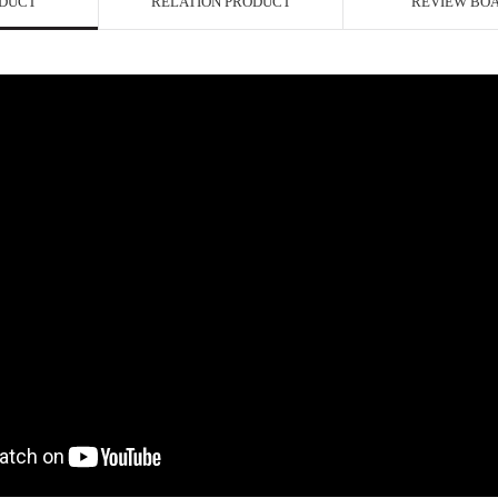
ODUCT
RELATION PRODUCT
REVIEW BO
페이코 ID로 페이
P