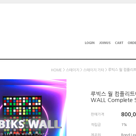
>
>
> 루빅스 월 컴플리트에
HOME
스테이지
스테이지 기타
루빅스 월 컴플리트에
WALL Complete 
800,
판매가격
적립금
1%
제조원
Bond Le