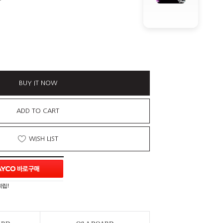
BUY IT NOW
ADD TO CART
WISH LIST
적립!