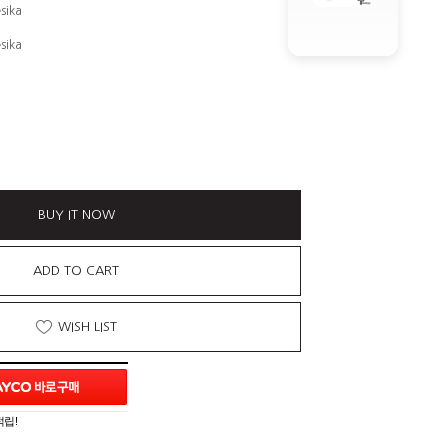
sika
sika
BUY IT NOW
ADD TO CART
WISH LIST
적립!