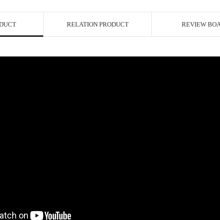
ODUCT
RELATION PRODUCT
REVIEW BO
페이코 ID로 페이
P