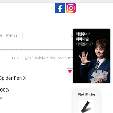
>
> 스파이더 펜 엑스 - Spider Pen X
HOME
릴/IT
8
ider Pen X
000
원
최근 본 상품
0원