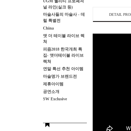
UGM 퀄리티 프로페셔
널 라인(실크 등)
DETAIL PR
마술사들의 마술사 - 데
럴 특별전
China
앳 더 테이블 라이브 렉
쳐
피즘2018 한국개최 특
집- 앳더테이블 라이브
렉쳐
연말 특선 추천 아이템
마술명가 브랜드전
제휴아이템
공연소개
SW Exclusive