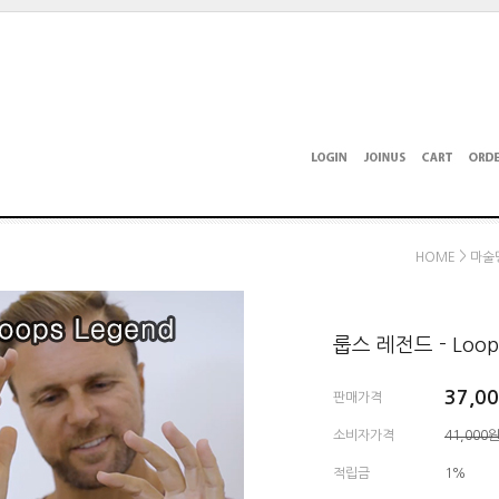
>
HOME
마술
룹스 레전드 - Loops
37,0
판매가격
소비자가격
41,000
적립금
1%