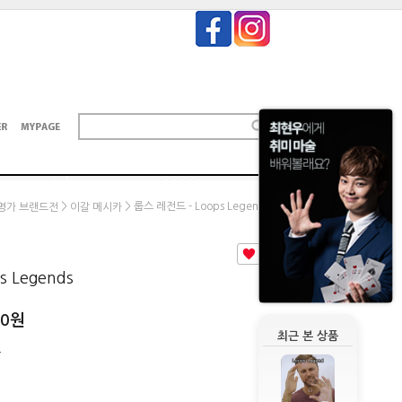
>
> 룹스 레전드 - Loops Legends
명가 브랜드전
이갈 메시카
5
 Legends
00
원
최근 본 상품
원