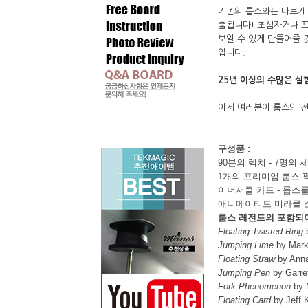
기존의 룹스와는 다르게
출됩니다! 초심자거나 프
보일 수 있게 만들어줄 
입니다.
25년 이상의 수많은 실
이제 여러분이 룹스의 전
구성품 :
90분의 렉쳐 - 7명
1개의 프리미엄 룹스 팩
이너서클 카드 - 룹스
애니메이티드 미라클 소
룹스 레전드의 포함되어
Floating Twisted Ring
b
Jumping Lime
by Mark
Floating Straw
by Ann
Jumping Pen
by Garre
Fork Phenomenon
by 
Floating Card
by Jeff 