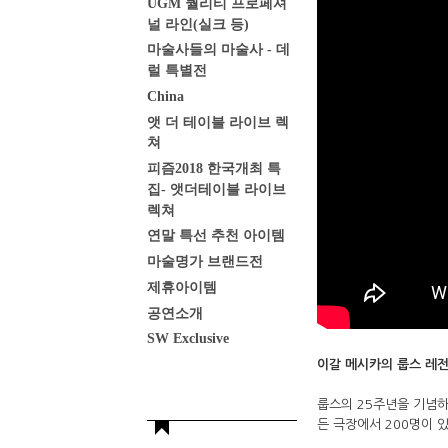
UGM 퀄리티 프로페셔
널 라인(실크 등)
마술사들의 마술사 - 데
럴 특별전
China
앳 더 테이블 라이브 렉
쳐
피즘2018 한국개최 특
집- 앳더테이블 라이브
렉쳐
연말 특선 추천 아이템
마술명가 브랜드전
제휴아이템
공연소개
SW Exclusive
이갈 메시카의 룹스 레
룹스의 25주년을 기념하
든 극장에서 200명이 