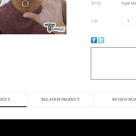
제조원
Yigal Me
수량
ODUCT
RELATION PRODUCT
REVIEW BO