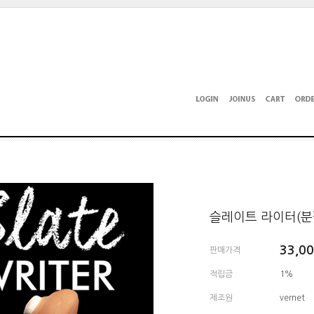
슬레이트 라이터(분필) -
33,0
판매가격
적립금
1%
제조원
vernet