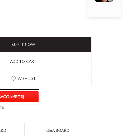
BUY IT NOW
ADD TO CART
WISH LIST
적립!
ARD
Q&A BOARD