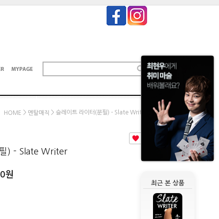
>
> 슬레이트 라이터(분필) - Slate Writer
HOME
멘탈매직
0
 Slate Writer
00
원
최근 본 상품