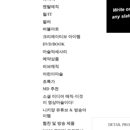
멘탈매직
릴/IT
팔러
버블아트
크리에이티브 아이템
DVD/BOOK
마술악세사리
예약상품
러브매직
어린이마술
초특가
MD 추천
소셜 미디어 매직-이것
이 영상마술이다!
니키양 유튜브 & 방송아
이템
협찬 및 방송 제품
DETAIL PR