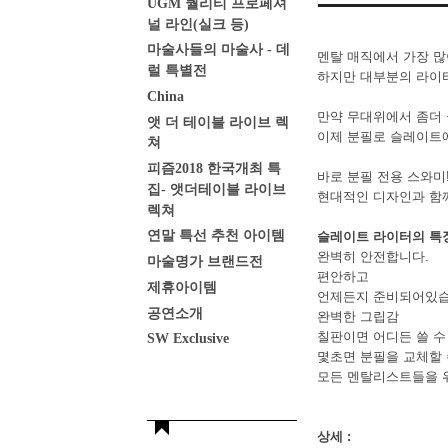
UGM 퀄리티 프로페셔
널 라인(실크 등)
마술사들의 마술사 - 데
멘탈 매직에서 가장 많
럴 특별전
하지만 대부분의 라이터
China
만약 무대위에서 좀더
앳 더 테이블 라이브 렉
이제 분필로 슬레이트에
쳐
피즘2018 한국개최 특
바로 분필 전용 스와미
집- 앳더테이블 라이브
현대적인 디자인과 함께
렉쳐
연말 특선 추천 아이템
슬레이트 라이터의 특
완벽히 안전합니다.
마술명가 브랜드전
편안하고
제휴아이템
언제든지 준비되어있습
공연소개
완벽한 그립감
칠판이면 어디든 쓸 수
SW Exclusive
몇초면 분필을 교체할 
모든 멘탈리스트들을 
상세 :