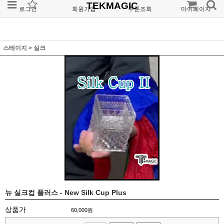
TEKMAGIC
로그인
회원가입
주문조회
마이페이지
스테이지
>
실크
뉴 실크컵 플러스 - New Silk Cup Plus
상품가
60,000
원