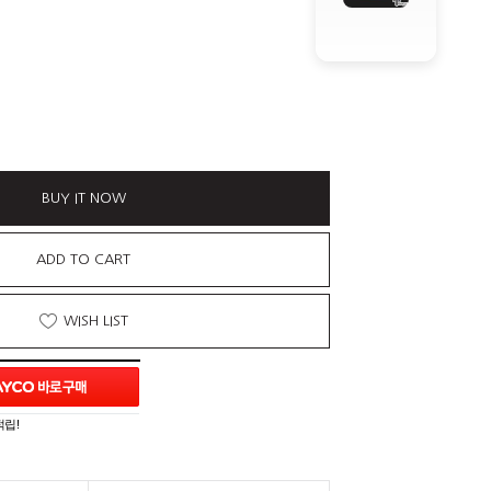
BUY IT NOW
ADD TO CART
WISH LIST
적립!