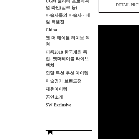
UGM 퀄리티 프로페셔
DETAIL PR
널 라인(실크 등)
마술사들의 마술사 - 데
럴 특별전
China
앳 더 테이블 라이브 렉
쳐
피즘2018 한국개최 특
집- 앳더테이블 라이브
렉쳐
연말 특선 추천 아이템
마술명가 브랜드전
제휴아이템
공연소개
SW Exclusive