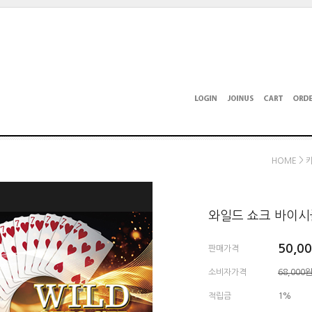
>
HOME
와일드 쇼크 바이시클 - 
50,0
판매가격
소비자가격
68,000
적립금
1%