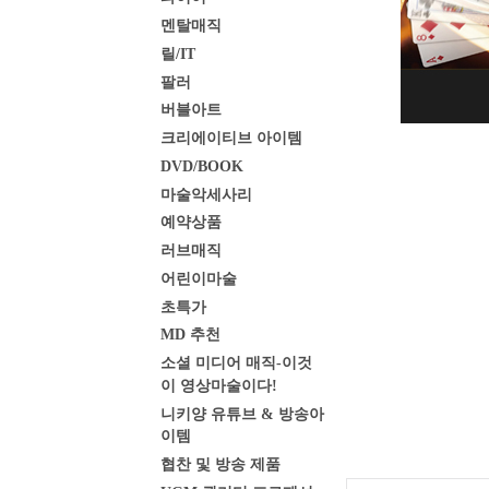
멘탈매직
릴/IT
팔러
버블아트
크리에이티브 아이템
DVD/BOOK
마술악세사리
예약상품
러브매직
어린이마술
초특가
MD 추천
소셜 미디어 매직-이것
이 영상마술이다!
니키양 유튜브 & 방송아
이템
협찬 및 방송 제품