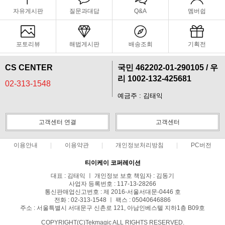
자유게시판
질문과대답
Q&A
멤버쉽
포토리뷰
해법게시판
배송조회
기획전
CS CENTER
국민 462202-01-290105 / 우
리 1002-132-425681
02-313-1548
예금주 : 김태익
고객센터 연결
고객센터
이용안내
이용약관
개인정보처리방침
PC버전
티이케이 코퍼레이션
대표 : 김태익 ㅣ 개인정보 보호 책임자 : 김동기
사업자 등록번호 : 117-13-28266
통신판매업신고번호 : 제 2016-서울서대문-0446 호
전화 : 02-313-1548 ㅣ 팩스 : 05040646886
주소 : 서울특별시 서대문구 신촌로 121, 아남인베스텔 지하1층 B09호
COPYRIGHT(C)Tekmagic ALL RIGHTS RESERVED.