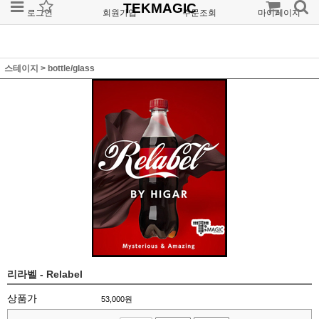
TEKMAGIC
로그인
회원가입
주문조회
마이페이지
스테이지
>
bottle/glass
리라벨 - Relabel
상품가
53,000
원