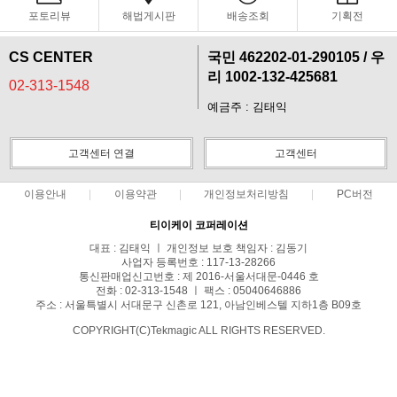
포토리뷰
해법게시판
배송조회
기획전
CS CENTER
국민 462202-01-290105 / 우
리 1002-132-425681
02-313-1548
예금주 : 김태익
고객센터 연결
고객센터
이용안내
이용약관
개인정보처리방침
PC버전
티이케이 코퍼레이션
대표 : 김태익 ㅣ 개인정보 보호 책임자 : 김동기
사업자 등록번호 : 117-13-28266
통신판매업신고번호 : 제 2016-서울서대문-0446 호
전화 : 02-313-1548 ㅣ 팩스 : 05040646886
주소 : 서울특별시 서대문구 신촌로 121, 아남인베스텔 지하1층 B09호
COPYRIGHT(C)Tekmagic ALL RIGHTS RESERVED.