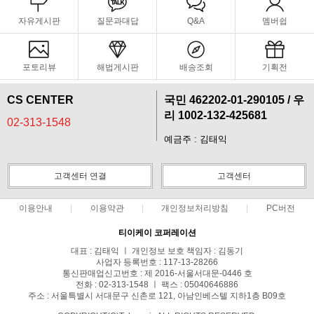
자유게시판
질문과대답
Q&A
멤버쉽
포토리뷰
해법게시판
배송조회
기획전
CS CENTER
국민 462202-01-290105 / 우
리 1002-132-425681
02-313-1548
예금주 : 김태익
고객센터 연결
고객센터
이용안내
이용약관
개인정보처리방침
PC버전
티이케이 코퍼레이션
대표 : 김태익 ㅣ 개인정보 보호 책임자 : 김동기
사업자 등록번호 : 117-13-28266
통신판매업신고번호 : 제 2016-서울서대문-0446 호
전화 : 02-313-1548 ㅣ 팩스 : 05040646886
주소 : 서울특별시 서대문구 신촌로 121, 아남인베스텔 지하1층 B09호