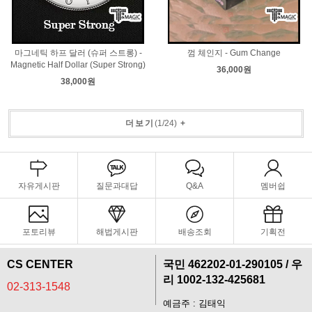
마그네틱 하프 달러 (슈퍼 스트롱) -
껌 체인지 - Gum Change
Magnetic Half Dollar (Super Strong)
36,000원
38,000원
더보기
(
1
/
24
)
+
자유게시판
질문과대답
Q&A
멤버쉽
포토리뷰
해법게시판
배송조회
기획전
CS CENTER
국민 462202-01-290105 / 우
리 1002-132-425681
02-313-1548
예금주 : 김태익