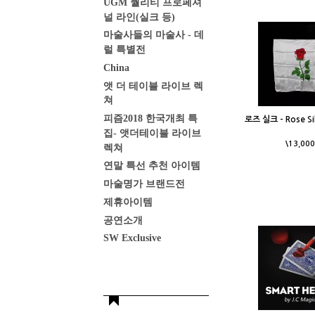
UGM 퀄리티 프로페셔
널 라인(실크 등)
마술사들의 마술사 - 데
럴 특별전
China
앳 더 테이블 라이브 렉
쳐
피즘2018 한국개최 특
로즈 실크 - Rose Silk
집- 앳더테이블 라이브
\13,000
렉쳐
연말 특선 추천 아이템
마술명가 브랜드전
제휴아이템
공연소개
SW Exclusive