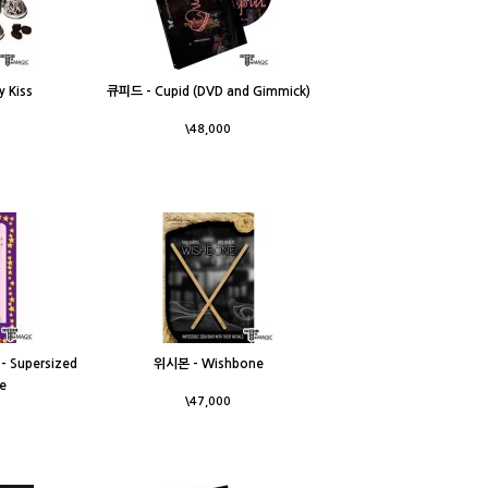
 Kiss
큐피드 - Cupid (DVD and Gimmick)
\48,000
Supersized
위시본 - Wishbone
se
\47,000