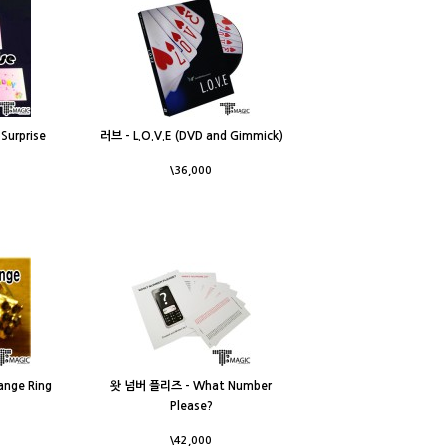
urprise
러브 - L.O.V.E (DVD and Gimmick)
\36,000
nge Ring
왓 넘버 플리즈 - What Number
Please?
\42,000