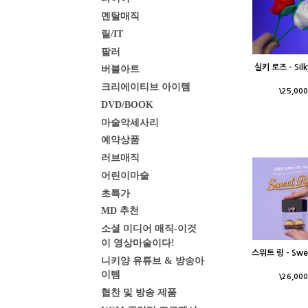
멘탈매직
릴/IT
팔러
실키 로즈 - Silk
버블아트
크리에이티브 아이템
\25,000
DVD/BOOK
마술악세사리
예약상품
러브매직
어린이마술
초특가
MD 추천
소셜 미디어 매직-이것
이 영상마술이다!
스위트 링 - Swee
니키양 유튜브 & 방송아
이템
\26,000
협찬 및 방송 제품