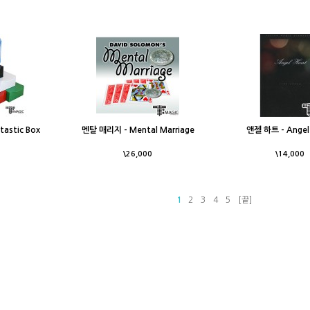
astic Box
멘탈 매리지 - Mental Marriage
앤젤 하트 - Angel
\26,000
\14,000
1
2
3
4
5
[끝]